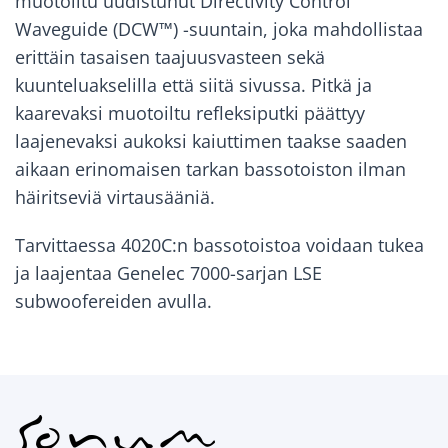
muotoiltu uudistunut Directivity Control
Waveguide (DCW™) -suuntain, joka mahdollistaa
erittäin tasaisen taajuusvasteen sekä
kuunteluakselilla että siitä sivussa. Pitkä ja
kaarevaksi muotoiltu refleksiputki päättyy
laajenevaksi aukoksi kaiuttimen taakse saaden
aikaan erinomaisen tarkan bassotoiston ilman
häiritseviä virtausääniä.
Tarvittaessa 4020C:n bassotoistoa voidaan tukea
ja laajentaa Genelec 7000-sarjan LSE
subwoofereiden avulla.