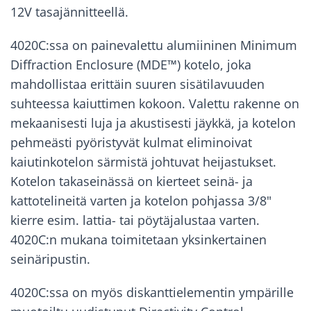
12V tasajännitteellä.
4020C:ssa on painevalettu alumiininen Minimum
Diffraction Enclosure (MDE™) kotelo, joka
mahdollistaa erittäin suuren sisätilavuuden
suhteessa kaiuttimen kokoon. Valettu rakenne on
mekaanisesti luja ja akustisesti jäykkä, ja kotelon
pehmeästi pyöristyvät kulmat eliminoivat
kaiutinkotelon särmistä johtuvat heijastukset.
Kotelon takaseinässä on kierteet seinä- ja
kattotelineitä varten ja kotelon pohjassa 3/8"
kierre esim. lattia- tai pöytäjalustaa varten.
4020C:n mukana toimitetaan yksinkertainen
seinäripustin.
4020C:ssa on myös diskanttielementin ympärille