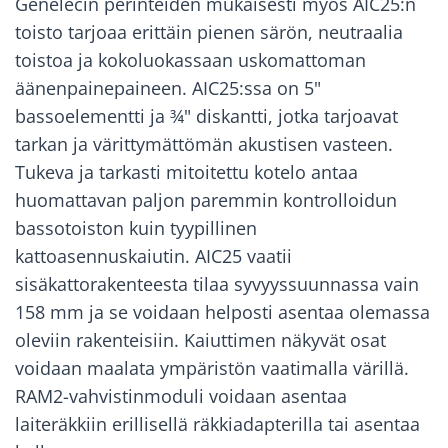
Genelecin perinteiden mukaisesti myös AIC25:n
toisto tarjoaa erittäin pienen särön, neutraalia
toistoa ja kokoluokassaan uskomattoman
äänenpainepaineen. AIC25:ssa on 5"
bassoelementti ja ¾" diskantti, jotka tarjoavat
tarkan ja värittymättömän akustisen vasteen.
Tukeva ja tarkasti mitoitettu kotelo antaa
huomattavan paljon paremmin kontrolloidun
bassotoiston kuin tyypillinen
kattoasennuskaiutin. AIC25 vaatii
sisäkattorakenteesta tilaa syvyyssuunnassa vain
158 mm ja se voidaan helposti asentaa olemassa
oleviin rakenteisiin. Kaiuttimen näkyvät osat
voidaan maalata ympäristön vaatimalla värillä.
RAM2-vahvistinmoduli voidaan asentaa
laiteräkkiin erillisellä räkkiadapterilla tai asentaa