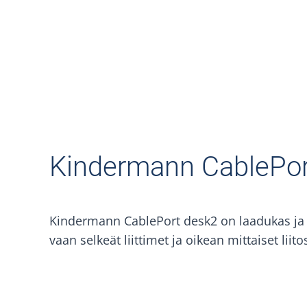
Skip to main content
Kindermann CablePor
Kindermann CablePort desk2 on laadukas ja tu
vaan selkeät liittimet ja oikean mittaiset liit