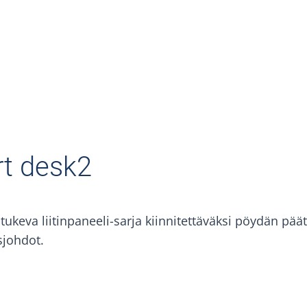
t desk2
keva liitinpaneeli-sarja kiinnitettäväksi pöydän päät
osjohdot.